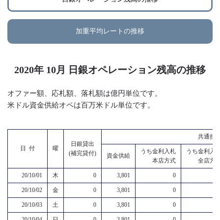
加重平均レートの推移
2020年 10月 日銀オペレーション残高の推移
オファー額、応札額、落札額は億円単位です。
米ドル資金供給オペは百万米ドル単位です。
共通担
日銀貸出
日 付
曜
うち金利入札
うち金利入
(補完貸付)
資金供給
本店方式
全店方
20/10/01
木
0
3,801
0
20/10/02
金
0
3,801
0
20/10/03
土
0
3,801
0
20/10/04
日
0
3,801
0