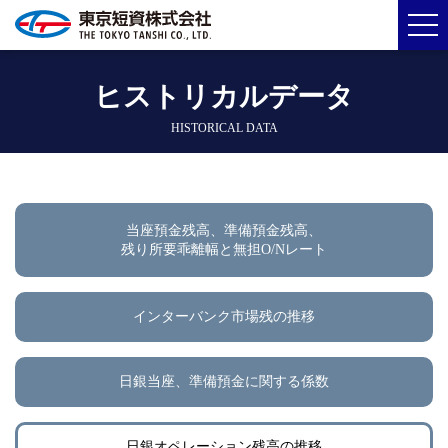
ヒストリカルデータ
HISTORICAL DATA
当座預金残高、準備預金残高、
残り所要乖離幅と無担O/Nレート
インターバンク市場残の推移
日銀当座、準備預金に関する係数
日銀オペレーション残高の推移