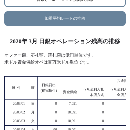
加重平均レートの推移
2020年 3月 日銀オペレーション残高の推移
オファー額、応札額、落札額は億円単位です。
米ドル資金供給オペは百万米ドル単位です。
共通担
日銀貸出
日 付
曜
うち金利入札
うち金利入
(補完貸付)
資金供給
本店方式
全店方
20/03/01
日
0
7,021
0
20/03/02
月
0
10,091
0
20/03/03
火
0
10,091
0
20/03/04
水
-96
10,091
0