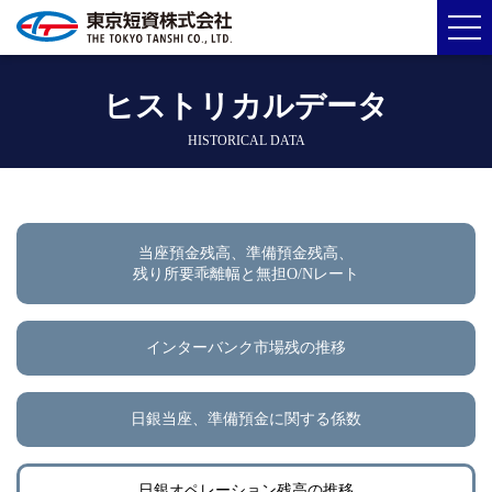
ヒストリカルデータ
HISTORICAL DATA
当座預金残高、準備預金残高、
残り所要乖離幅と無担O/Nレート
インターバンク市場残の推移
日銀当座、準備預金に関する係数
日銀オペレーション残高の推移