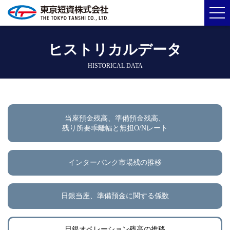
ヒストリカルデータ
HISTORICAL DATA
当座預金残高、準備預金残高、
残り所要乖離幅と無担O/Nレート
インターバンク市場残の推移
日銀当座、準備預金に関する係数
日銀オペレーション残高の推移