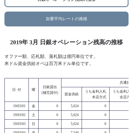
加重平均レートの推移
2019年 3月 日銀オペレーション残高の推移
オファー額、応札額、落札額は億円単位です。
米ドル資金供給オペは百万米ドル単位です。
共通担
日銀貸出
日 付
曜
うち金利入札
うち金利入
(補完貸付)
資金供給
本店方式
全店方
19/03/01
金
0
5,624
0
19/03/02
土
0
5,624
0
19/03/03
日
0
5,624
0
19/03/04
月
0
7,546
0