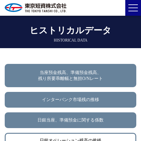
ヒストリカルデータ
HISTORICAL DATA
当座預金残高、準備預金残高、
残り所要乖離幅と無担O/Nレート
インターバンク市場残の推移
日銀当座、準備預金に関する係数
日銀オペレーション残高の推移