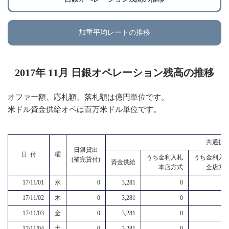
加重平均レートの推移
2017年 11月 日銀オペレーション残高の推移
オファー額、応札額、落札額は億円単位です。
米ドル資金供給オペは百万米ドル単位です。
共通担
日銀貸出
日 付
曜
うち金利入札
うち金利入
(補完貸付)
資金供給
本店方式
全店方
17/11/01
水
0
3,281
0
17/11/02
木
0
3,281
0
17/11/03
金
0
3,281
0
17/11/04
土
0
3,281
0