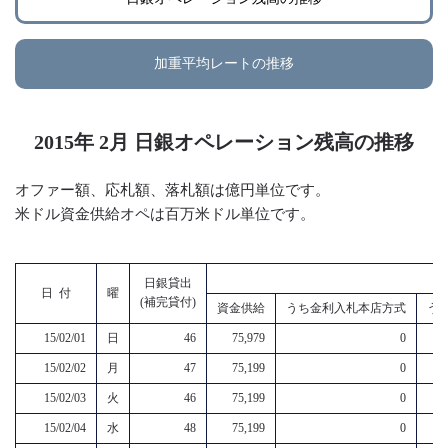
加重平均レートの推移
2015年 2月 日銀オペレーション残高の推移
オファー額、応札額、落札額は億円単位です。
米ドル資金供給オペは百万米ドル単位です。
日銀貸出
日 付
曜
(補完貸付)
資金供給
うち金利入札本店方式
う
15/02/01
日
46
75,979
0
15/02/02
月
47
75,199
0
15/02/03
火
46
75,199
0
15/02/04
水
48
75,199
0