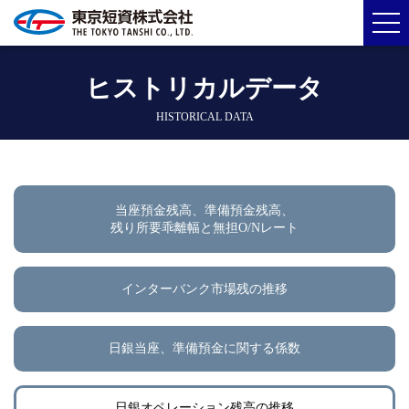
ヒストリカルデータ
HISTORICAL DATA
当座預金残高、準備預金残高、
残り所要乖離幅と無担O/Nレート
インターバンク市場残の推移
日銀当座、準備預金に関する係数
日銀オペレーション残高の推移