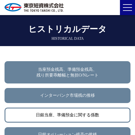
ヒストリカルデータ
HISTORICAL DATA
当座預金残高、準備預金残高、
残り所要乖離幅と無担O/Nレート
インターバンク市場残の推移
日銀当座、準備預金に関する係数
日銀オペレーション残高の推移