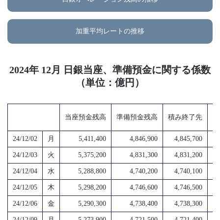
加重平均レートの推移
2024年 12月 日銀当座、準備預金に関する係数
（単位：億円）
当座預金残高
準備預金残高
積み終了先
超
24/12/02
月
5,411,400
4,846,900
4,845,700
4,
24/12/03
火
5,375,200
4,831,300
4,831,200
4,
24/12/04
水
5,288,800
4,740,200
4,740,100
4,
24/12/05
木
5,298,200
4,746,600
4,746,500
4,
24/12/06
金
5,290,300
4,738,400
4,738,300
4,
24/12/09
月
5,273,900
4,721,500
4,721,400
4,