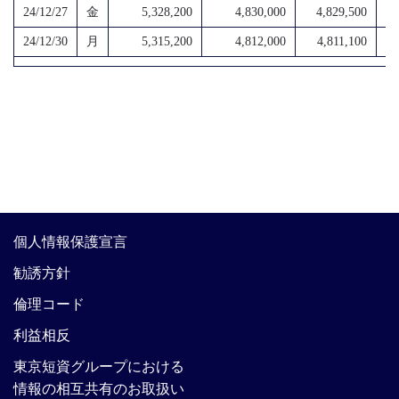
24/12/27
金
5,328,200
4,830,000
4,829,500
4,
24/12/30
月
5,315,200
4,812,000
4,811,100
4,
個人情報保護宣言
勧誘方針
倫理コード
利益相反
東京短資グループにおける
情報の相互共有のお取扱い