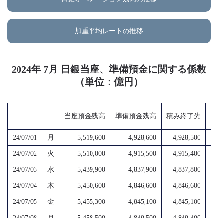
加重平均レートの推移
2024年 7月 日銀当座、準備預金に関する係数
（単位：億円）
当座預金残高
準備預金残高
積み終了先
超
24/07/01
月
5,519,600
4,928,600
4,928,500
4,
24/07/02
火
5,510,000
4,915,500
4,915,400
4,
24/07/03
水
5,439,900
4,837,900
4,837,800
4,
24/07/04
木
5,450,600
4,846,600
4,846,600
4,
24/07/05
金
5,455,300
4,845,100
4,845,100
4,
24/07/08
月
5,458,500
4,849,500
4,849,400
4,