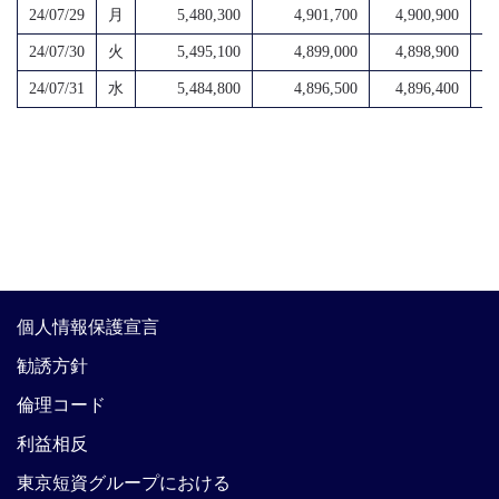
24/07/29
月
5,480,300
4,901,700
4,900,900
4,
24/07/30
火
5,495,100
4,899,000
4,898,900
4,
24/07/31
水
5,484,800
4,896,500
4,896,400
4,
個人情報保護宣言
勧誘方針
倫理コード
利益相反
東京短資グループにおける