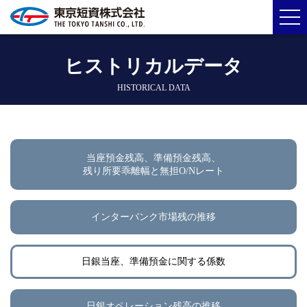
ヒストリカルデータ
HISTORICAL DATA
当座預金残高、準備預金残高、
残り所要乖離幅と無担O/Nレート
インターバンク市場残の推移
日銀当座、準備預金に関する係数
日銀オペレーション残高の推移