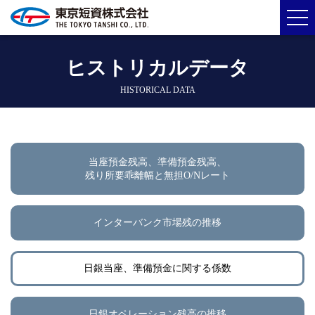
ヒストリカルデータ
HISTORICAL DATA
当座預金残高、準備預金残高、
残り所要乖離幅と無担O/Nレート
インターバンク市場残の推移
日銀当座、準備預金に関する係数
日銀オペレーション残高の推移