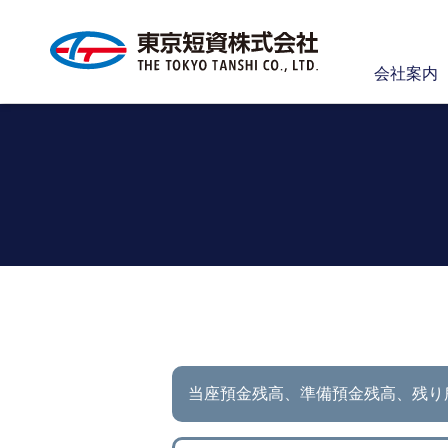
会社案内
当座預金残高、準備預金残高、
残り