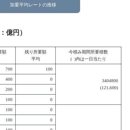
加重平均レートの推移
位：億円）
要額
残り所要額
今積み期間所要積数
平均
( )内は一日当たり
700
100
400
0
3404800
(121,600)
200
0
100
0
100
0
100
0