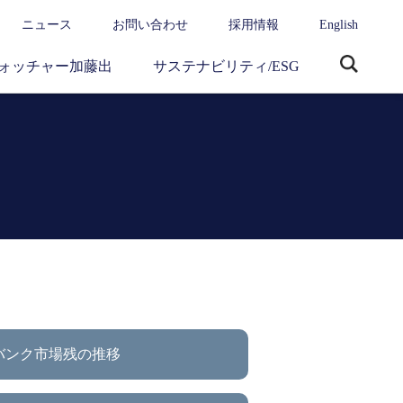
ニュース
お問い合わせ
採用情報
English
ォッチャー加藤出
サステナビリティ/ESG
サ
イ
ト
内
検
索
バンク市場残の推移