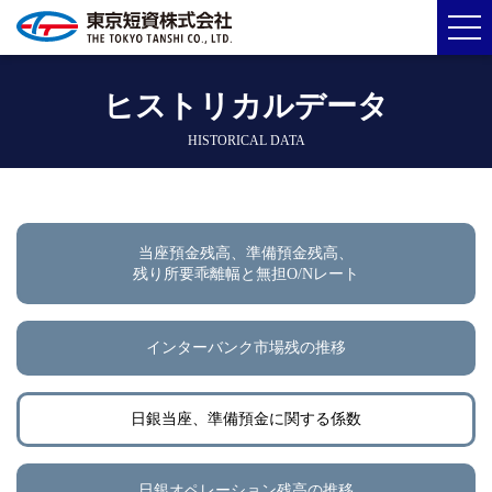
ヒストリカルデータ
HISTORICAL DATA
当座預金残高、準備預金残高、
残り所要乖離幅と無担O/Nレート
インターバンク市場残の推移
日銀当座、準備預金に関する係数
日銀オペレーション残高の推移