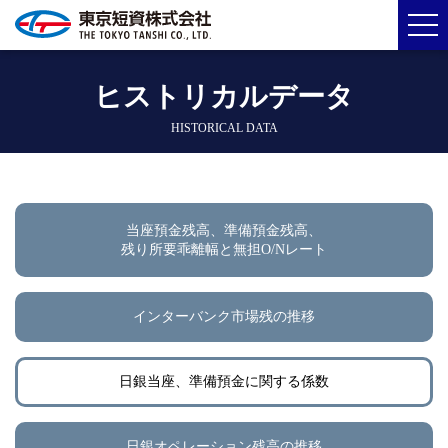
ヒストリカルデータ
HISTORICAL DATA
当座預金残高、準備預金残高、
残り所要乖離幅と無担O/Nレート
インターバンク市場残の推移
日銀当座、準備預金に関する係数
日銀オペレーション残高の推移