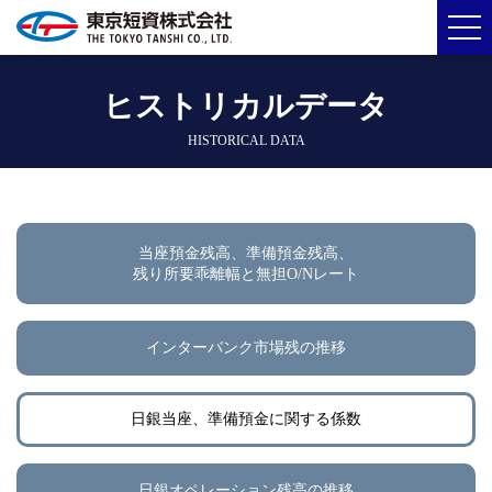
ヒストリカルデータ
HISTORICAL DATA
当座預金残高、準備預金残高、
残り所要乖離幅と無担O/Nレート
インターバンク市場残の推移
日銀当座、準備預金に関する係数
日銀オペレーション残高の推移