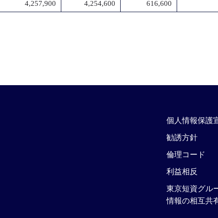
4,257,900
4,254,600
616,600
個人情報保護
勧誘方針
倫理コード
利益相反
東京短資グル
情報の相互共