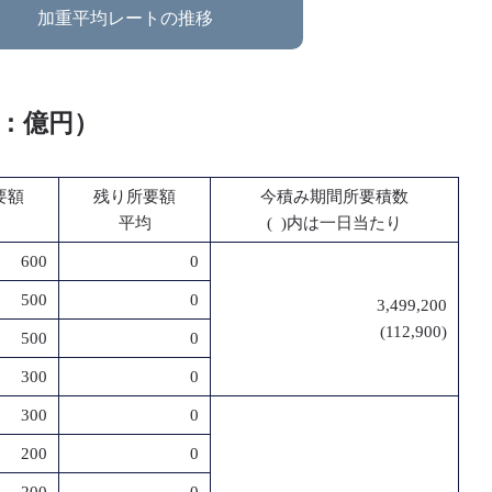
加重平均レートの推移
位：億円）
要額
残り所要額
今積み期間所要積数
平均
( )内は一日当たり
600
0
500
0
3,499,200
(112,900)
500
0
300
0
300
0
200
0