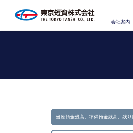
会社案内
当座預金残高、準備預金残高、
残り