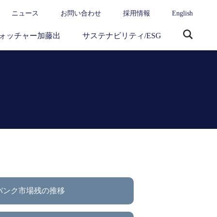
ニュース
お問い合わせ
採用情報
English
ォッチャー加藤出
サステナビリティ/ESG
サ
イ
ト
内
検
索
バンク市場残の推移