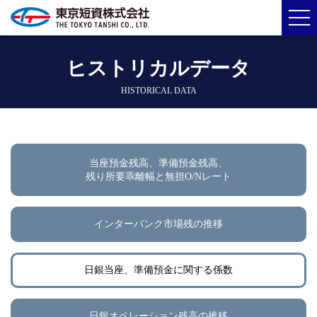
ヒストリカルデータ
HISTORICAL DATA
当座預金残高、準備預金残高、
残り所要乖離幅と無担O/Nレート
インターバンク市場残の推移
日銀当座、準備預金に関する係数
日銀オペレーション残高の推移