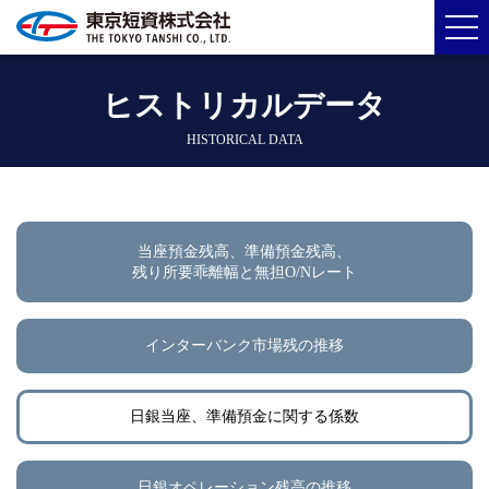
ヒストリカルデータ
HISTORICAL DATA
当座預金残高、準備預金残高、
残り所要乖離幅と無担O/Nレート
インターバンク市場残の推移
日銀当座、準備預金に関する係数
日銀オペレーション残高の推移