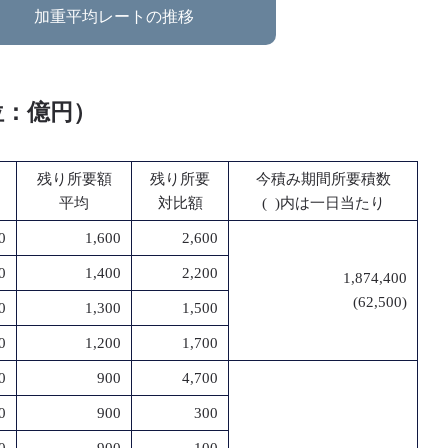
加重平均レートの推移
位：億円）
残り所要額
残り所要
今積み期間所要積数
平均
対比額
( )内は一日当たり
0
1,600
2,600
0
1,400
2,200
1,874,400
(62,500)
0
1,300
1,500
0
1,200
1,700
0
900
4,700
0
900
300