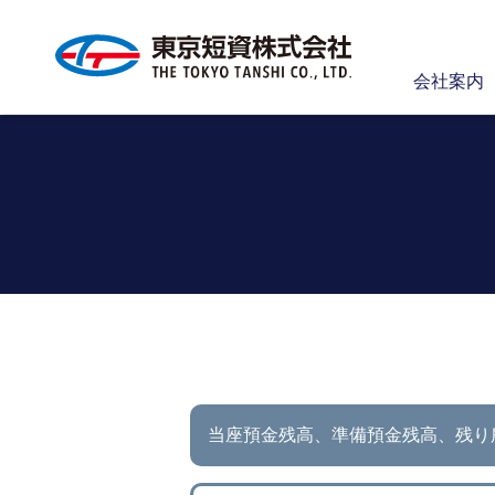
会社案内
当座預金残高、準備預金残高、
残り