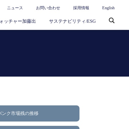
ニュース
お問い合わせ
採用情報
English
ォッチャー加藤出
サステナビリティ/ESG
サ
イ
ト
内
検
索
バンク市場残の推移