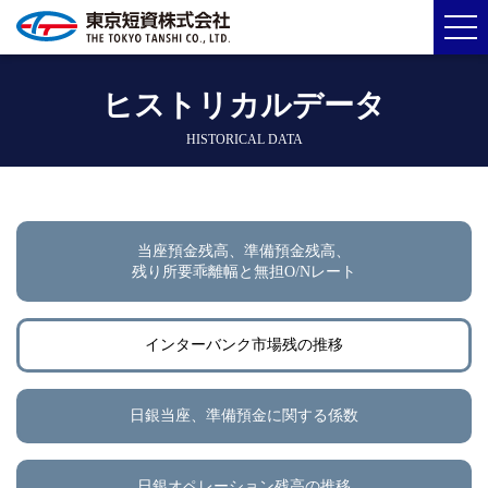
ヒストリカルデータ
HISTORICAL DATA
当座預金残高、準備預金残高、
残り所要乖離幅と無担O/Nレート
インターバンク市場残の推移
日銀当座、準備預金に関する係数
日銀オペレーション残高の推移