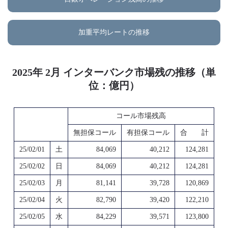
加重平均レートの推移
2025年 2月 インターバンク市場残の推移（単
位：億円）
コール市場残高
無担保コール
有担保コール
合 計
25/02/01
土
84,069
40,212
124,281
25/02/02
日
84,069
40,212
124,281
25/02/03
月
81,141
39,728
120,869
25/02/04
火
82,790
39,420
122,210
25/02/05
水
84,229
39,571
123,800