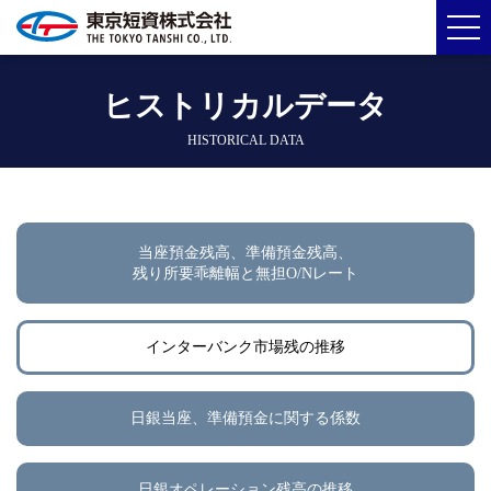
ヒストリカルデータ
HISTORICAL DATA
当座預金残高、準備預金残高、
残り所要乖離幅と無担O/Nレート
インターバンク市場残の推移
日銀当座、準備預金に関する係数
日銀オペレーション残高の推移