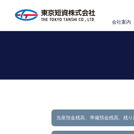
会社案内
当座預金残高、準備預金残高、
残り