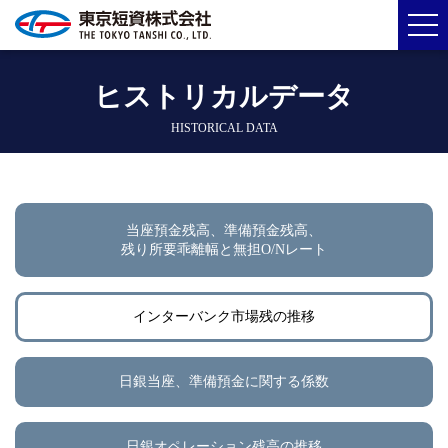
ヒストリカルデータ
HISTORICAL DATA
当座預金残高、準備預金残高、
残り所要乖離幅と無担O/Nレート
インターバンク市場残の推移
日銀当座、準備預金に関する係数
日銀オペレーション残高の推移