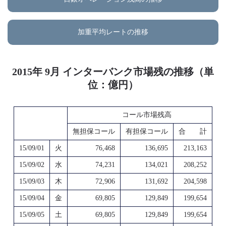
加重平均レートの推移
2015年 9月 インターバンク市場残の推移（単
位：億円）
コール市場残高
無担保コール
有担保コール
合 計
15/09/01
火
76,468
136,695
213,163
15/09/02
水
74,231
134,021
208,252
15/09/03
木
72,906
131,692
204,598
15/09/04
金
69,805
129,849
199,654
15/09/05
土
69,805
129,849
199,654