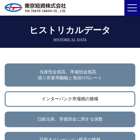
ヒストリカルデータ
HISTORICAL DATA
当座預金残高、準備預金残高、
残り所要乖離幅と無担O/Nレート
インターバンク市場残の推移
日銀当座、準備預金に関する係数
日銀オペレーション残高の推移