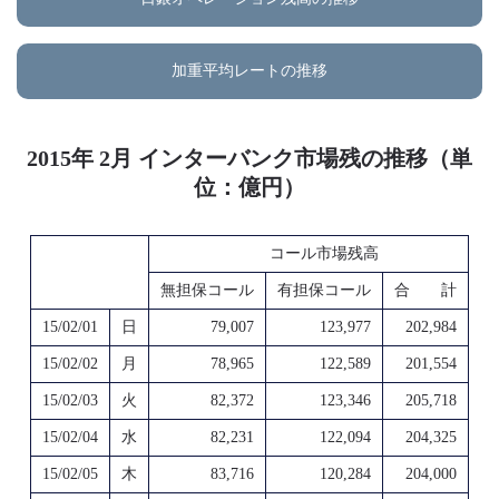
加重平均レートの推移
2015年 2月 インターバンク市場残の推移（単
位：億円）
コール市場残高
無担保コール
有担保コール
合 計
15/02/01
日
79,007
123,977
202,984
15/02/02
月
78,965
122,589
201,554
15/02/03
火
82,372
123,346
205,718
15/02/04
水
82,231
122,094
204,325
15/02/05
木
83,716
120,284
204,000