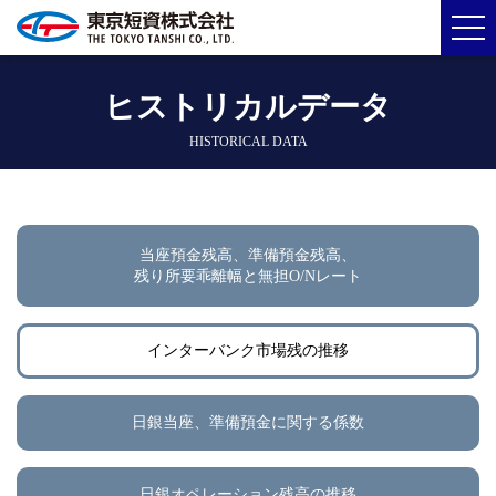
ヒストリカルデータ
HISTORICAL DATA
当座預金残高、準備預金残高、
残り所要乖離幅と無担O/Nレート
インターバンク市場残の推移
日銀当座、準備預金に関する係数
日銀オペレーション残高の推移