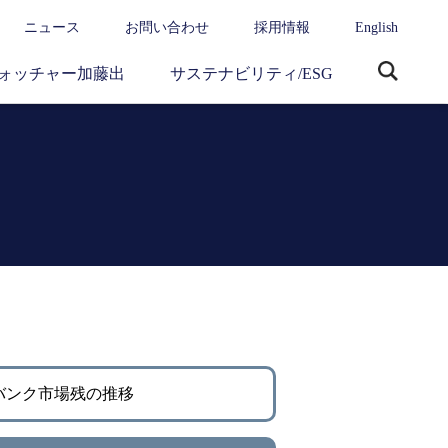
ニュース
お問い合わせ
採用情報
English
ォッチャー加藤出
サステナビリティ/ESG
サ
イ
ト
内
検
索
バンク市場残の推移