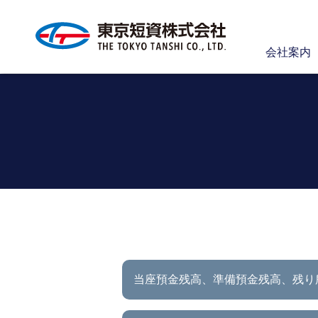
会社案内
当座預金残高、準備預金残高、
残り