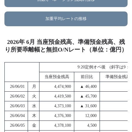
加重平均レートの推移
2026年 6月 当座預金残高、準備預金残高、残
り所要乖離幅と無担O/Nレート（単位：億円）
9:20定例オペ後 (斜字は9
当座預金残高
前日比
準備預金残高
26/06/01
月
4,474,900
▲ 46,400
4
26/06/02
火
4,419,500
▲ 45,700
4
26/06/03
水
4,373,100
▲ 31,600
4
26/06/04
木
4,376,300
12,000
4
26/06/05
金
4,378,100
4,500
4