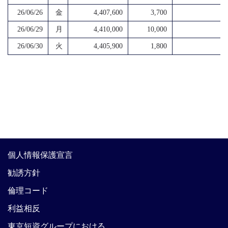
26/06/26
金
4,407,600
3,700
4
26/06/29
月
4,410,000
10,000
4
26/06/30
火
4,405,900
1,800
4
個人情報保護宣言
勧誘方針
倫理コード
利益相反
東京短資グループにおける