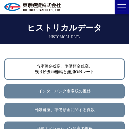
ヒストリカルデータ
HISTORICAL DATA
当座預金残高、準備預金残高、
残り所要乖離幅と無担O/Nレート
インターバンク市場残の推移
日銀当座、準備預金に関する係数
日銀オペレーション残高の推移