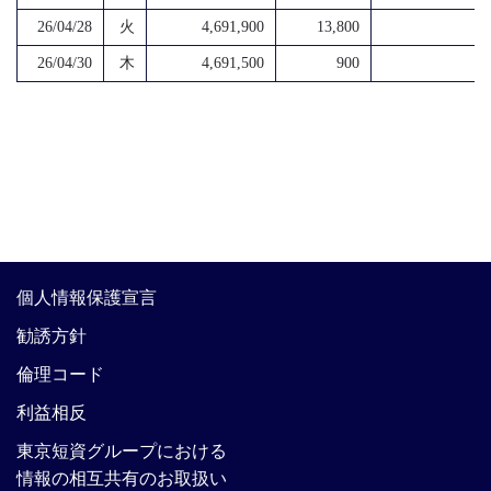
26/04/28
火
4,691,900
13,800
4
26/04/30
木
4,691,500
900
4
個人情報保護宣言
勧誘方針
倫理コード
利益相反
東京短資グループにおける
情報の相互共有のお取扱い