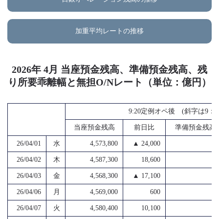
加重平均レートの推移
2026年 4月 当座預金残高、準備預金残高、残
り所要乖離幅と無担O/Nレート（単位：億円）
9:20定例オペ後 (斜字は9
当座預金残高
前日比
準備預金残高
26/04/01
水
4,573,800
▲ 24,000
4
26/04/02
木
4,587,300
18,600
4
26/04/03
金
4,568,300
▲ 17,100
4
26/04/06
月
4,569,000
600
4
26/04/07
火
4,580,400
10,100
4