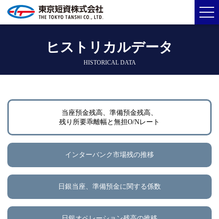
ヒストリカルデータ
HISTORICAL DATA
当座預金残高、準備預金残高、
残り所要乖離幅と無担O/Nレート
インターバンク市場残の推移
日銀当座、準備預金に関する係数
日銀オペレーション残高の推移