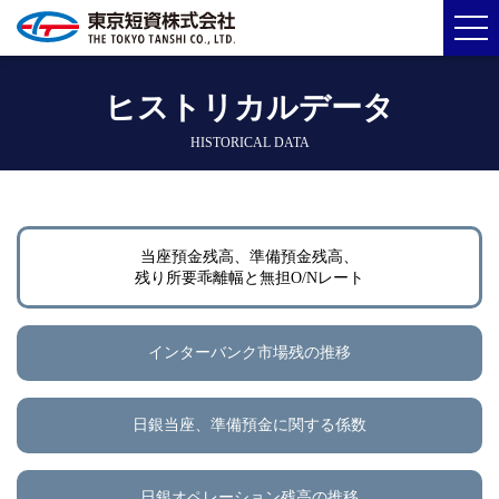
ヒストリカルデータ
HISTORICAL DATA
当座預金残高、準備預金残高、
残り所要乖離幅と無担O/Nレート
インターバンク市場残の推移
日銀当座、準備預金に関する係数
日銀オペレーション残高の推移