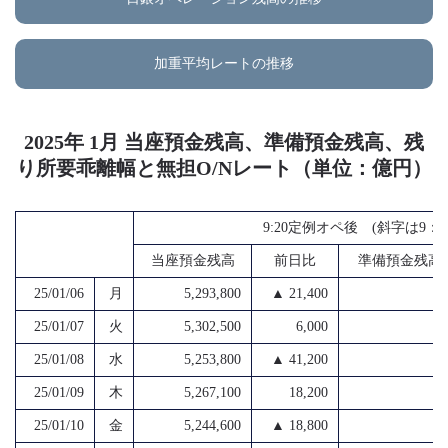
加重平均レートの推移
2025年 1月 当座預金残高、準備預金残高、残
り所要乖離幅と無担O/Nレート（単位：億円）
9:20定例オペ後 (斜字は9
当座預金残高
前日比
準備預金残高
25/01/06
月
5,293,800
▲ 21,400
4
25/01/07
火
5,302,500
6,000
4
25/01/08
水
5,253,800
▲ 41,200
4
25/01/09
木
5,267,100
18,200
4
25/01/10
金
5,244,600
▲ 18,800
4