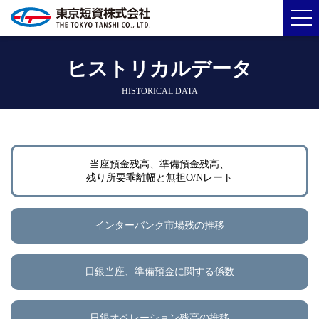
ヒストリカルデータ
HISTORICAL DATA
当座預金残高、準備預金残高、
残り所要乖離幅と無担O/Nレート
インターバンク市場残の推移
日銀当座、準備預金に関する係数
日銀オペレーション残高の推移