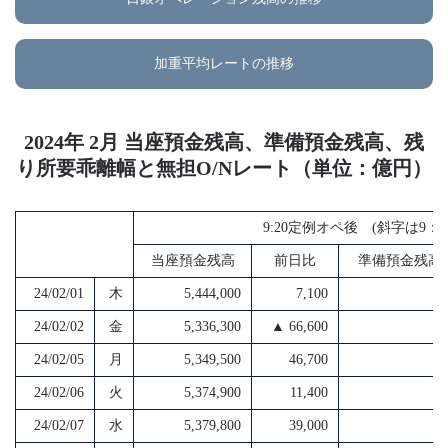
加重平均レートの推移
2024年 2月 当座預金残高、準備預金残高、残
り所要乖離幅と無担O/Nレート（単位：億円）
9:20定例オペ後 (斜字は9
当座預金残高
前日比
準備預金残高
24/02/01
木
5,444,000
7,100
4
24/02/02
金
5,336,300
▲ 66,600
4
24/02/05
月
5,349,500
46,700
4
24/02/06
火
5,374,900
11,400
4
24/02/07
水
5,379,800
39,000
4