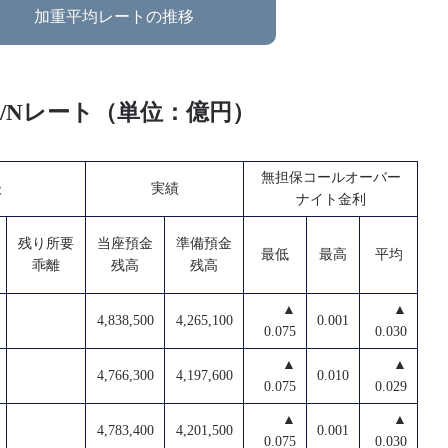
加重平均レートの推移
O/Nレート（単位：億円）
無担保コールオーバー
後
実績
ナイト金利
残り所要
当座預金
準備預金
最低
最高
平均
乖離
残高
残高
▲
▲
4,838,500
4,265,100
0.001
0.075
0.030
▲
▲
4,766,300
4,197,600
0.010
0.075
0.029
▲
▲
4,783,400
4,201,500
0.001
0.075
0.030