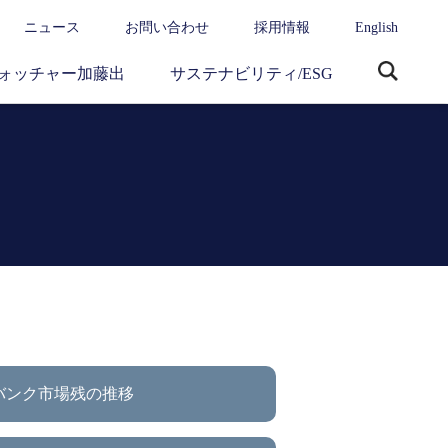
ニュース
お問い合わせ
採用情報
English
ォッチャー加藤出
サステナビリティ/ESG
サ
イ
ト
内
検
索
バンク市場残の推移