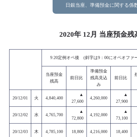
日銀当座、準備預金に関する係
2020年 12月 当座
9:20定例オペ後 (斜字は9：00にオペオファ
準備預金
当座預金
前日比
残高見込
前日比
残高
み
▲
▲
20/12/01
火
4,840,400
4,260,000
27,600
27,900
▲
▲
20/12/02
水
4,765,700
4,192,000
72,800
73,100
20/12/03
木
4,785,100
18,800
4,216,000
18,400