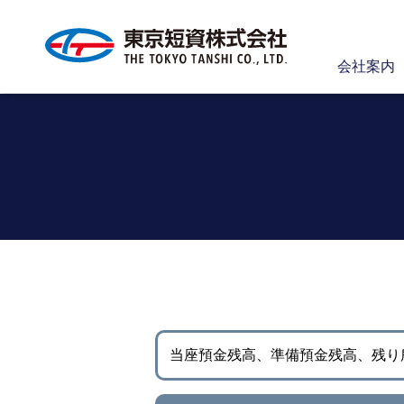
会社案内
当座預金残高、準備預金残高、
残り