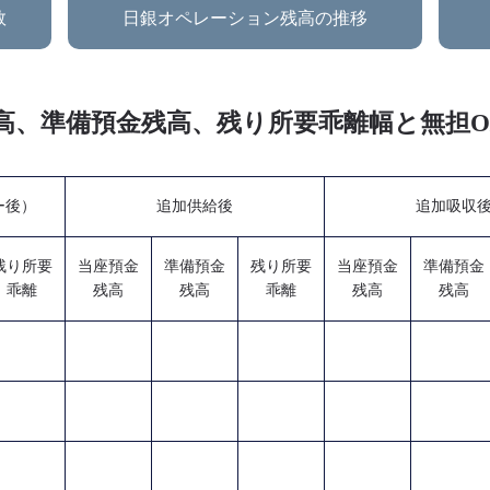
数
日銀オペレーション残高の推移
預金残高、準備預金残高、残り所要乖離幅と無担
ー後）
追加供給後
追加吸収
残り所要
当座預金
準備預金
残り所要
当座預金
準備預金
乖離
残高
残高
乖離
残高
残高