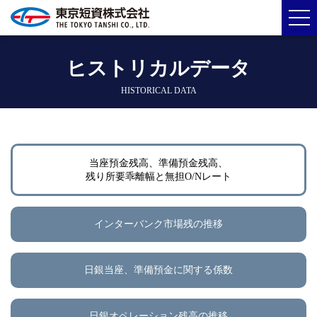
ヒストリカルデータ
HISTORICAL DATA
当座預金残高、準備預金残高、
残り所要乖離幅と無担O/Nレート
インターバンク市場残の推移
日銀当座、準備預金に関する係数
日銀オペレーション残高の推移