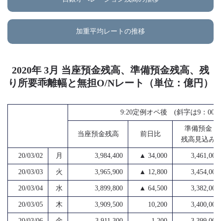
加重平均レートの推移
2020年 3月 当座預金残高、準備預金残高、残
り所要乖離幅と無担O/Nレート（単位：億円）
9:20定例オペ後 (斜字は9：0
準備預金
当座預金残高
前日比
残高見込み
20/03/02
月
3,984,400
▲ 34,000
3,461,000
20/03/03
火
3,965,900
▲ 12,800
3,454,000
20/03/04
水
3,899,800
▲ 64,500
3,382,000
20/03/05
木
3,909,500
10,200
3,400,000
20/03/06
金
3,911,300
1,200
3,399,000