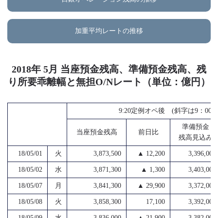
加重平均レートの推移
2018年 5月 当座預金残高、準備預金残高、残
り所要乖離幅と無担O/Nレート（単位：億円）
9:20定例オペ後 (斜字は9：0
準備預金
当座預金残高
前日比
残高見込み
18/05/01
火
3,873,500
▲ 12,200
3,396,000
18/05/02
水
3,871,300
▲ 1,300
3,403,000
18/05/07
月
3,841,300
▲ 29,900
3,372,000
18/05/08
火
3,858,300
17,100
3,392,000
18/05/09
水
3,836,000
▲ 21,900
3,382,000