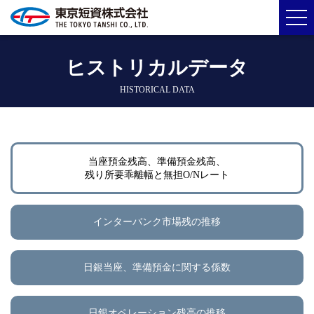
ヒストリカルデータ
HISTORICAL DATA
当座預金残高、準備預金残高、
残り所要乖離幅と無担O/Nレート
インターバンク市場残の推移
日銀当座、準備預金に関する係数
日銀オペレーション残高の推移