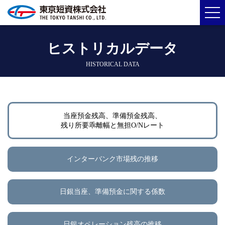
ヒストリカルデータ
HISTORICAL DATA
当座預金残高、準備預金残高、
残り所要乖離幅と無担O/Nレート
インターバンク市場残の推移
日銀当座、準備預金に関する係数
日銀オペレーション残高の推移