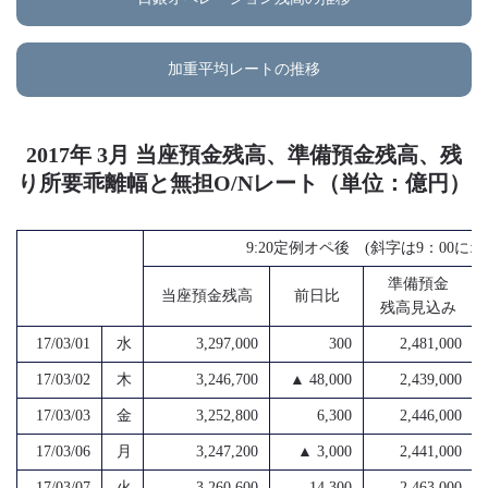
加重平均レートの推移
2017年 3月 当座預金残高、準備預金残高、残
り所要乖離幅と無担O/Nレート（単位：億円）
9:20定例オペ後 (斜字は9：00
準備預金
当座預金残高
前日比
残高見込み
17/03/01
水
3,297,000
300
2,481,000
17/03/02
木
3,246,700
▲ 48,000
2,439,000
17/03/03
金
3,252,800
6,300
2,446,000
17/03/06
月
3,247,200
▲ 3,000
2,441,000
17/03/07
火
3,260,600
14,300
2,463,000