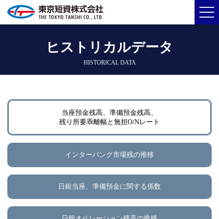
ヒストリカルデータ
HISTORICAL DATA
当座預金残高、準備預金残高、
残り所要乖離幅と無担O/Nレート
インターバンク市場残の推移
日銀当座、準備預金に関する係数
日銀オペレーション残高の推移