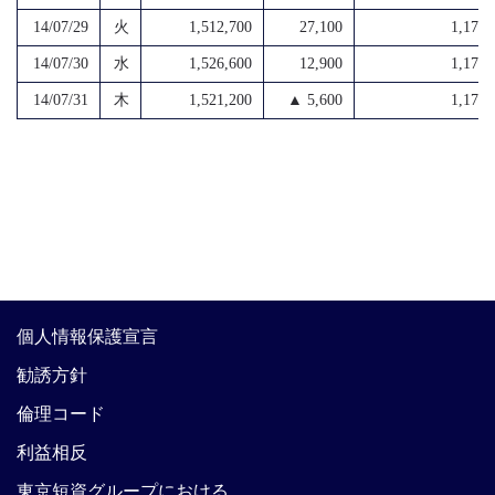
14/07/29
火
1,512,700
27,100
1,174,
14/07/30
水
1,526,600
12,900
1,178,
14/07/31
木
1,521,200
▲ 5,600
1,173,
個人情報保護宣言
勧誘方針
倫理コード
利益相反
東京短資グループにおける