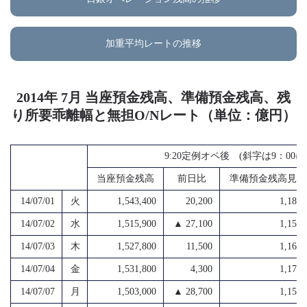
加重平均レートの推移
2014年 7月 当座預金残高、準備預金残高、残
り所要乖離幅と無担O/Nレート（単位：億円）
9:20定例オペ後 (斜字は9：0
当座預金残高
前日比
準備預金残高見込
14/07/01
火
1,543,400
20,200
1,182,
14/07/02
水
1,515,900
▲ 27,100
1,156,
14/07/03
木
1,527,800
11,500
1,169,
14/07/04
金
1,531,800
4,300
1,178,
14/07/07
月
1,503,000
▲ 28,700
1,150,