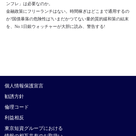
ンフレ」は必要なのか。
金融政策にフリーランチはない。時間稼ぎはどこまで通用するの
か?国債暴落の危険性は?いまだかつてない量的質的緩和策の結末
を、No.1日銀ウォッチャーが大胆に読み、警告する!
個人情報保護宣言
勧誘方針
倫理コード
利益相反
東京短資グループにおける
情報の相互共有のお取扱い