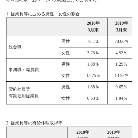
率を当社ホームページへの掲載により公表する。
1. 従業員等に占める男性・女性の割合
2018年
2019年
3月末
3月末
男性
78.1％
78.06％
総合職
女性
3.75％
4.52％
男性
1.88％
1.29％
事務職・職員職
女性
13.75％
13.55％
男性
1.88％
0.65％
契約社員等
有期雇用従業員
女性
0.63％
1.94％
2. 従業員等の有給休暇取得率
2018年
2019年