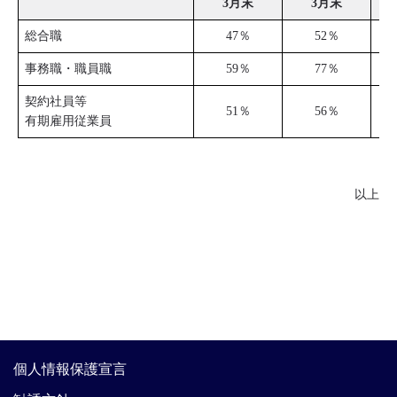
3月末
3月末
総合職
47％
52％
事務職・職員職
59％
77％
契約社員等
51％
56％
有期雇用従業員
以上
個人情報保護宣言