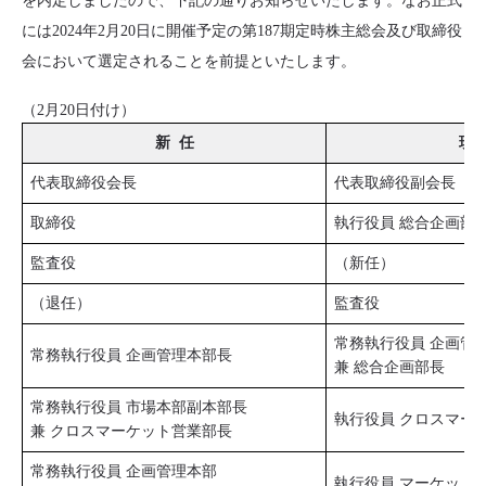
を内定しましたので、下記の通りお知らせいたします。なお正式
には2024年2月20日に開催予定の第187期定時株主総会及び取締役
会において選定されることを前提といたします。
（2月20日付け）
新 任
現 
代表取締役会長
代表取締役副会長
取締役
執行役員 総合企画部
監査役
（新任）
（退任）
監査役
常務執行役員 企画管
常務執行役員 企画管理本部長
兼 総合企画部長
常務執行役員 市場本部副本部長
執行役員 クロスマー
兼 クロスマーケット営業部長
常務執行役員 企画管理本部
執行役員 マーケット